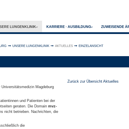
BMENU FOR
SUBMENU FOR
ZUWEISENDE Ä
SERE LUNGENKLINIK
KARRIERE · AUSBILDUNG
BURG
UNSERE LUNGENKLINIK
AKTUELLES
EINZELANSICHT
Zurück zur Übersicht Aktuelles
r Universitätsmedizin Magdeburg
atientinnen und Patienten bei der
etseiten geraten. Die Domain
mvz-
 nicht betrieben. Nachrichten, die
schließlich die