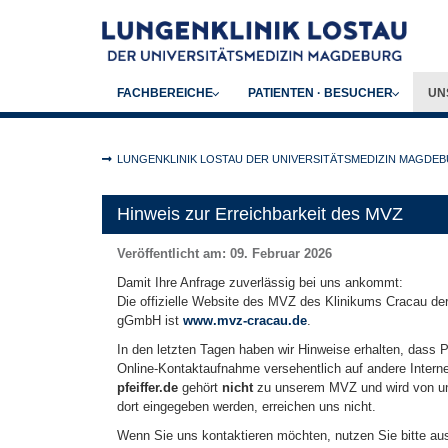
Zum Hauptinhalt springen
SUBMENU FOR
SUBMENU FOR
SU
FACHBEREICHE
PATIENTEN · BESUCHER
UN
Sie sind hier:
LUNGENKLINIK LOSTAU DER UNIVERSITÄTSMEDIZIN MAGDE
Hinweis zur Erreichbarkeit des MVZ
Veröffentlicht am:
09. Februar 2026
Damit Ihre Anfrage zuverlässig bei uns ankommt:
Die offizielle Website des MVZ des Klinikums Cracau de
gGmbH ist
www.mvz-cracau.de
.
In den letzten Tagen haben wir Hinweise erhalten, dass P
Online-Kontaktaufnahme versehentlich auf andere Intern
pfeiffer.de
gehört
nicht
zu unserem MVZ und wird von uns
dort eingegeben werden, erreichen uns nicht.
Wenn Sie uns kontaktieren möchten, nutzen Sie bitte aus