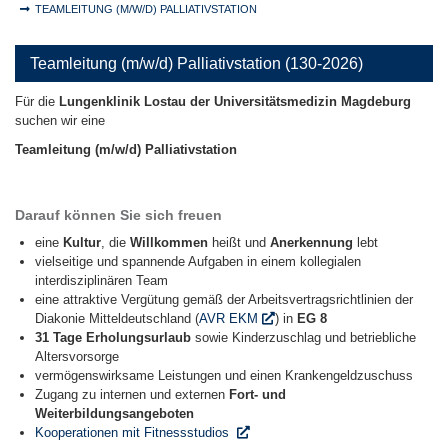
TEAMLEITUNG (M/W/D) PALLIATIVSTATION
Teamleitung (m/w/d) Palliativstation (130-2026)
Für die
Lungenklinik Lostau der Universitätsmedizin Magdeburg
suchen wir eine
Teamleitung (m/w/d) Palliativstation
Darauf können Sie sich freuen
eine
Kultur
, die
Willkommen
heißt und
Anerkennung
lebt
vielseitige und spannende Aufgaben in einem kollegialen
interdisziplinären Team
eine attraktive Vergütung gemäß der Arbeitsvertragsrichtlinien der
Diakonie Mitteldeutschland (
AVR EKM
) in
EG 8
31 Tage Erholungsurlaub
sowie Kinderzuschlag und betriebliche
Altersvorsorge
vermögenswirksame Leistungen und einen Krankengeldzuschuss
Zugang zu internen und externen
Fort- und
Weiterbildungsangeboten
Kooperationen mit Fitnessstudios